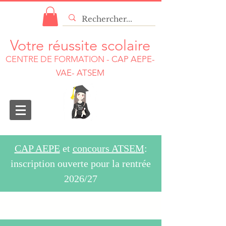
Votre réussite scolaire
CENTRE DE FORMATION
-
CAP AEPE-
VAE- ATSEM
CAP AEPE
et
concours ATSEM
:
inscription ouverte pour la rentrée
2026/27