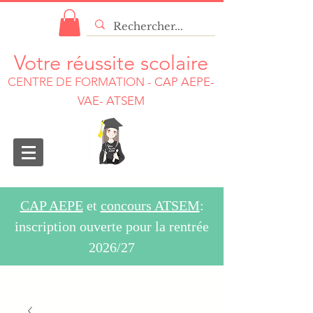
Votre réussite scolaire
CENTRE DE FORMATION
-
CAP AEPE-
VAE- ATSEM
CAP AEPE
et
concours ATSEM
:
inscription ouverte pour la rentrée
2026/27