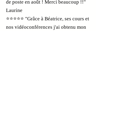
de poste en août ! Merci beaucoup !!"
Laurine
⭐⭐⭐⭐⭐ "Grâce à Béatrice, ses cours et
nos vidéoconférences j'ai obtenu mon
CAP AEPE et le concours ATSEM avec
17,5 au QCM et 20 à l'oral. Béatrice a
changé ma vie."
Lucie
⭐⭐⭐⭐⭐ "Un excellent site pour
apprendre et réussir ses examens. J'ai
passé mon CAP AEPE avec les vidéos
de Béatrice et maintenant je révise le
concours ATSEM. Je recommande à
100% !"
Alice
👉
Lire tous nos avis sur Trustpilot →