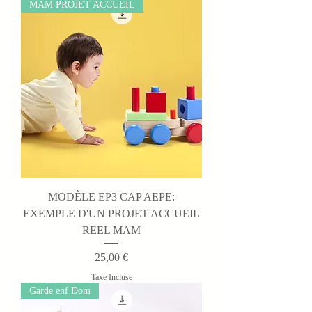
MAM PROJET ACCUEIL
MODÈLE EP3 CAP AEPE:
EXEMPLE D'UN PROJET ACCUEIL
REEL MAM
Prix
25,00 €
Taxe Incluse
Garde enf Dom