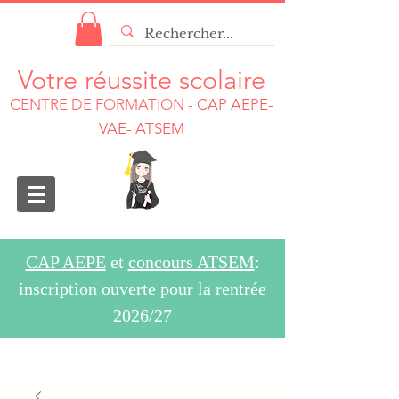
Votre réussite scolaire
CENTRE DE FORMATION
-
CAP AEPE-
VAE- ATSEM
CAP AEPE
et
concours ATSEM
:
inscription ouverte pour la rentrée
2026/27