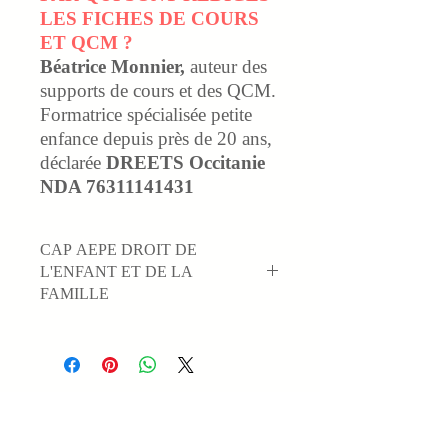
LES FICHES DE COURS
ET QCM ?
Béatrice Monnier
,
auteur des
supports de cours et des QCM.
Formatrice spécialisée petite
enfance depuis près de 20 ans,
déclarée
DREETS Occitanie
NDA 76311141431
CAP AEPE DROIT DE
L'ENFANT ET DE LA
FAMILLE
PLAN DU COURS (sous forme de 10
fiches / 42 questions examinateurs)
Les droits des enfants dans le monde
Les droits des enfants en France
La protection de l’enfant en France
La protection de l’enfant en France :