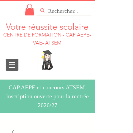
Votre réussite scolaire
CENTRE DE FORMATION
-
CAP AEPE-
VAE- ATSEM
CAP AEPE
et
concours ATSEM
:
inscription ouverte pour la rentrée
2026/27