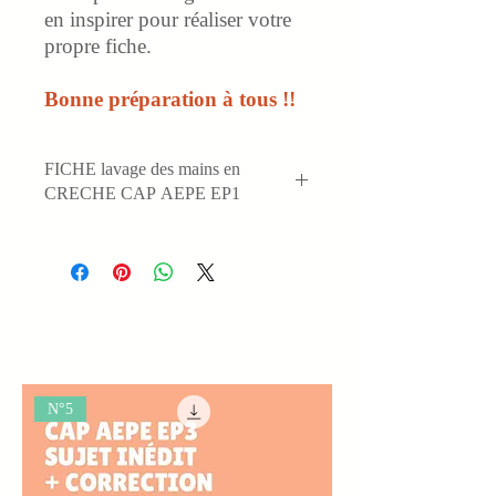
en inspirer pour réaliser votre
propre fiche.
Bonne préparation à tous !!
FICHE lavage des mains en
CRECHE CAP AEPE EP1
F
onctionnement
d'un Multi-accueil
( ou Micro crèche - ou crèche
parentale)
S
OIN du quotidien :
Accompagner
un enfant de 24 mois lors du lavage
des mains
N°5