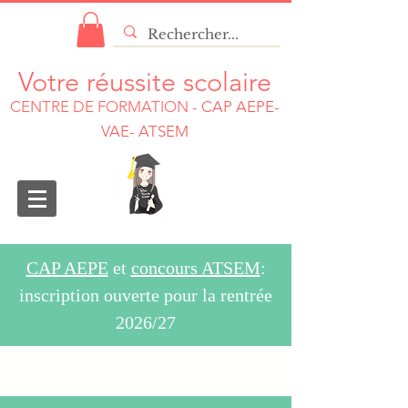
Votre réussite scolaire
CENTRE DE FORMATION
-
CAP AEPE-
VAE- ATSEM
CAP AEPE
et
concours ATSEM
:
inscription ouverte pour la rentrée
2026/27