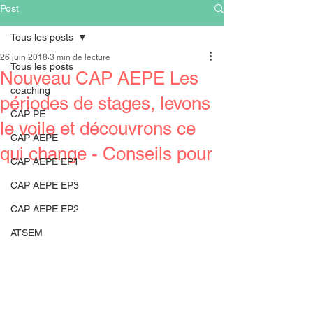
Post
Tous les posts
26 juin 2018
3 min de lecture
Tous les posts
Nouveau CAP AEPE Les
coaching
périodes de stages, levons
CAP PE
le voile et découvrons ce
CAP AEPE
qui change - Conseils pour
CAP AEPE EP1
CAP AEPE EP3
CAP AEPE EP2
ATSEM