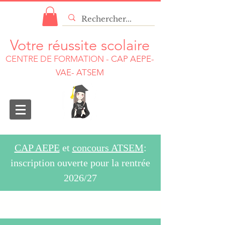
Votre réussite scolaire
CENTRE DE FORMATION
-
CAP AEPE-
VAE- ATSEM
CAP AEPE
et
concours ATSEM
:
inscription ouverte pour la rentrée
2026/27