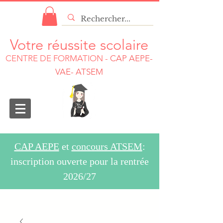
Votre réussite scolaire
CENTRE DE FORMATION
-
CAP AEPE-
VAE- ATSEM
CAP AEPE
et
concours ATSEM
:
inscription ouverte pour la rentrée
2026/27