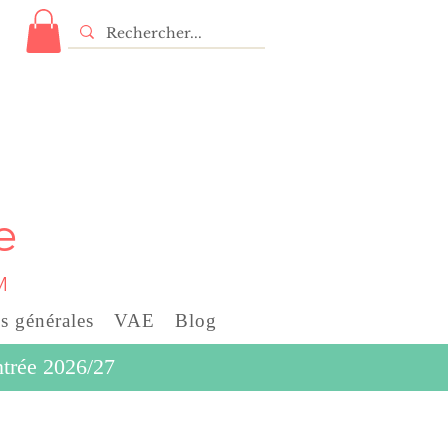
e
M
s générales
VAE
Blog
entrée 2026/27