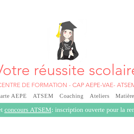
Votre réussite scolair
CENTRE DE FORMATION
-
CAP AEPE-VAE- ATSE
carte AEPE
ATSEM
Coaching
Ateliers
Matière
et
concours ATSEM
: inscription ouverte pour la r