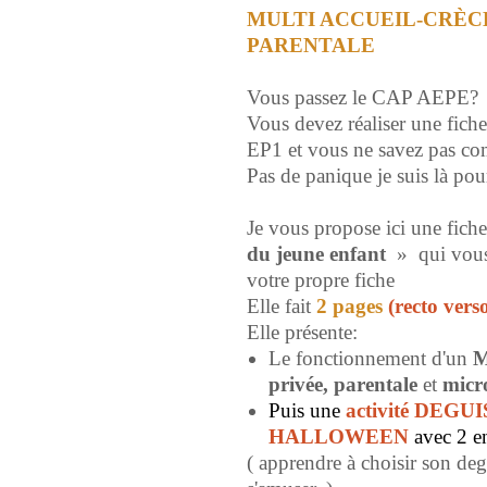
MULTI ACCUEIL-CRÈ
PARENTALE
Vous passez le CAP AEPE?
Vous devez réaliser une fiche
EP1 et vous ne savez pas com
Pas de panique je suis là pou
Je vous propose ici une fiche
du jeune enfant
» qui vous 
votre propre fiche
Elle fait
2
pages
(recto vers
Elle présente:
Le fonctionnement d'un
M
privée, parentale
et
micro
P
uis une
activité DEG
HALLOWEEN
avec 2 e
( apprendre à choisir son deg