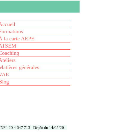
Accueil
Formations
À la carte AEPE
ATSEM
Coaching
Ateliers
Matières générales
VAE
Blog
um INPI: 20 4 647 713 - Dépôt du 14/05/20
-