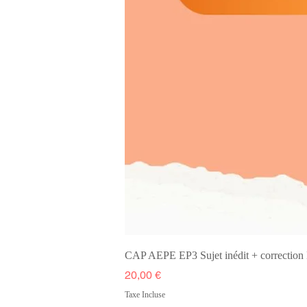
CAP AEPE EP3 Sujet inédit + correcti
Prix
20,00 €
Taxe Incluse