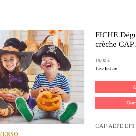
FICHE Dégu
crèche CAP
Prix
18,00 €
Taxe Incluse
A
Com
CAP AEPE EP1 h
 VERSO