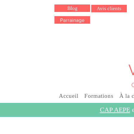
Blog
Avis clients
Parrainage
Accueil
Formations
À la 
CAP AEPE