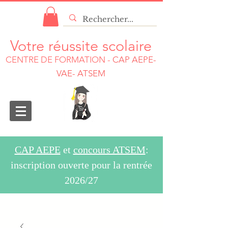
Votre réussite scolaire
CENTRE DE FORMATION
-
CAP AEPE-
VAE- ATSEM
CAP AEPE
et
concours ATSEM
:
inscription ouverte pour la rentrée
2026/27