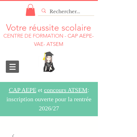
Votre réussite scolaire
CENTRE DE FORMATION
-
CAP AEPE-
VAE- ATSEM
CAP AEPE
et
concours ATSEM
:
inscription ouverte pour la rentrée
2026/27