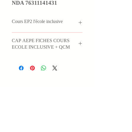
NDA 76311141431
Cours EP2 l'école inclusive
CAP AEPE FICHES COURS
ECOLE INCLUSIVE + QCM
PLAN DU COURS :
6 Fiches de cours
+ 50 Questions examinateurs
L’école inclusive
Le projet personnalisé de scolarisation
PPS
Le projet s’Accueil personnalisé PAI
Le plan d’accompagnement
personnalisé PAP
N°5
Le programme personnalisé de réussite
Éducative PPRE
Les autres cas (doudou, couche)