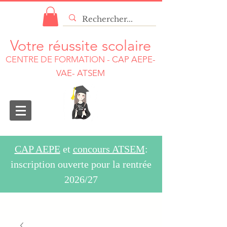
Votre réussite scolaire
CENTRE DE FORMATION
-
CAP AEPE-
VAE- ATSEM
CAP AEPE
et
concours ATSEM
:
inscription ouverte pour la rentrée
2026/27