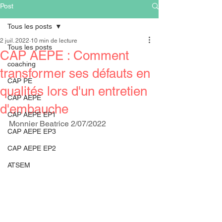
Post
Tous les posts
2 juil. 2022
10 min de lecture
Tous les posts
CAP AEPE : Comment
coaching
transformer ses défauts en
CAP PE
qualités lors d'un entretien
CAP AEPE
d'embauche
CAP AEPE EP1
Monnier Beatrice 2/07/2022
CAP AEPE EP3
CAP AEPE EP2
ATSEM