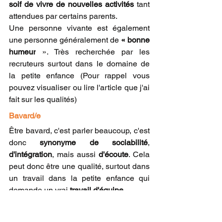
soif de vivre de nouvelles activités
 tant 
attendues par certains parents.
Une personne vivante est également 
une personne généralement de 
« bonne 
humeur
 ». Très recherchée par les 
recruteurs surtout dans le domaine de 
la petite enfance (Pour rappel vous 
pouvez visualiser ou lire l'article que j'ai 
fait sur les qualités)
Bavard/e 
Être bavard, c'est parler beaucoup, c'est 
donc 
synonyme de sociabilité
, 
d'intégration
, mais aussi 
d'écoute
. Cela 
peut donc être une qualité, surtout dans 
un travail dans la petite enfance qui 
demande un vrai 
travail d'équipe.
Pour certains recruteurs, la personne 
bavarde est également amenée à poser 