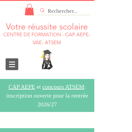
Votre réussite scolaire
CENTRE DE FORMATION
-
CAP AEPE-
VAE- ATSEM
CAP AEPE
et
concours ATSEM
:
inscription ouverte pour la rentrée
2026/27