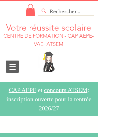
Votre réussite scolaire
CENTRE DE FORMATION
-
CAP AEPE-
VAE- ATSEM
CAP AEPE
et
concours ATSEM
:
inscription ouverte pour la rentrée
2026/27