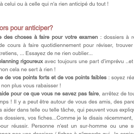
celui ou à celle qui n'a rien anticipé du tout !  
rs pour anticiper? 
te des choses à faire pour votre examen
 : dossiers à ré
 de cours à faire quotidiennement pour réviser, trouver
etiens, ... Essayez de ne rien oublier...
planning rigoureux
 avec toujours une part d’imprévu ..et 
non cela ne sert à rien !  
e de vos points forts et de vos points faibles 
: soyez réa
 non plus vous rabaisser !
ide pour ce que vous ne savez pas faire
, arrêtez de to
mps ! Il y a peut être autour de vous des amis, des par
 aider dans telle ou telle tâche, qui peuvent vous expliq
s dossiers, vos fiches...Comme je le disais récemment, 
 pour réussir. Personne n'est un sur-homme ou une s
nnez pas vos dossiers / fiches à n'importe qui...le copia