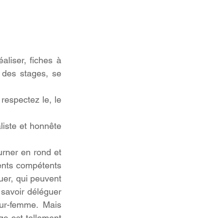
aliser, fiches à 
 des stages, se 
respectez le, le 
liste et honnête 
urner en rond et 
ents compétents 
uer, qui peuvent 
savoir déléguer 
ur-femme. Mais 
ge est tellement 