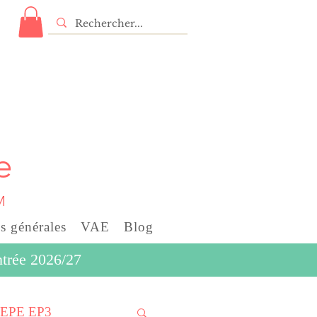
e
M
s générales
VAE
Blog
entrée 2026/27
EPE EP3