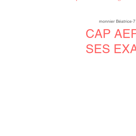
monnier Béatrice
7
CAP AEPE EP2
ATSE
CAP AE
SES EX