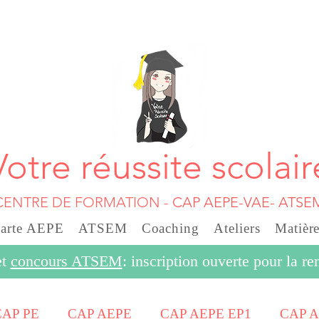
Votre réussite scolair
CENTRE DE FORMATION
-
CAP AEPE-VAE- ATSE
carte AEPE
ATSEM
Coaching
Ateliers
Matière
et
concours ATSEM
: inscription ouverte pour la r
CAP PE
CAP AEPE
CAP AEPE EP1
CAP A