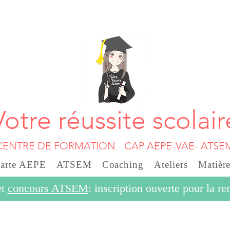
Votre réussite scolair
CENTRE DE FORMATION
-
CAP AEPE-VAE- ATSE
carte AEPE
ATSEM
Coaching
Ateliers
Matière
et
concours ATSEM
: inscription ouverte pour la r