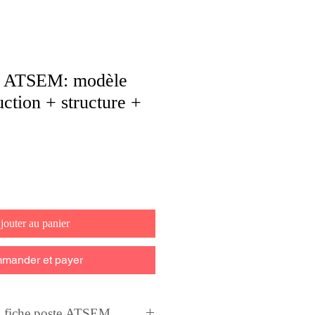
 ATSEM: modèle
ction + structure +
jouter au panier
mander et payer
fiche poste ATSEM