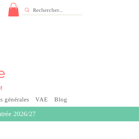
e
M
s générales
VAE
Blog
entrée 2026/27