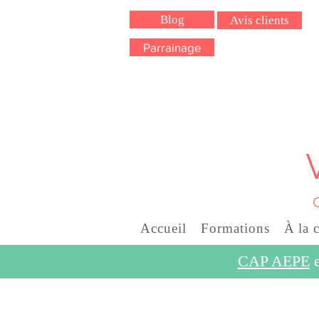
Blog
Avis clients
Parrainage
Accueil
Formations
À la 
CAP AEPE