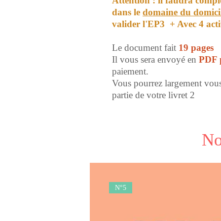
Attention : il faudra compl
dans le
domaine du domic
valider l'EP3 + Avec 4 ac
Le document fait
19 pages
Il vous sera envoyé en
PDF p
paiement.
Vous pourrez largement vous 
partie de votre livret 2
No
N°5