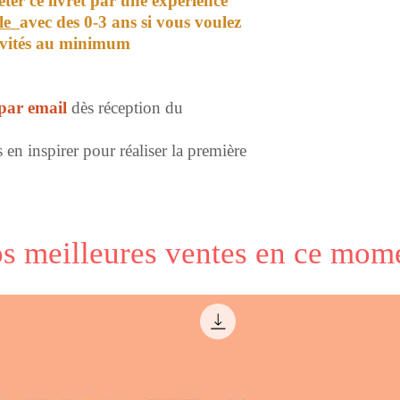
éter ce livret par une expérience
ile
avec des 0-3 ans si vous voulez
tivités au minimum
ar email
dès réception du
en inspirer pour réaliser la première
s meilleures ventes en ce mom