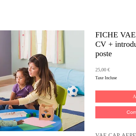
FICHE VAE
CV + introdu
poste
Prix
25,00 €
Taxe Incluse
A
Com
VAE CAP AEPE 