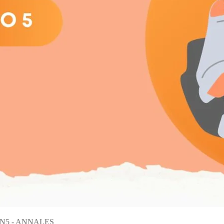
Aperçu rapide
on N5 - ANNALES