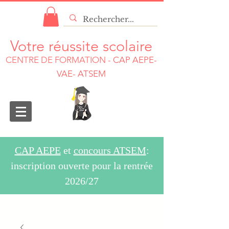
Votre réussite scolaire
CENTRE DE FORMATION
-
CAP AEPE-
VAE- ATSEM
CAP AEPE
et
concours ATSEM
:
inscription ouverte pour la rentrée
2026/27