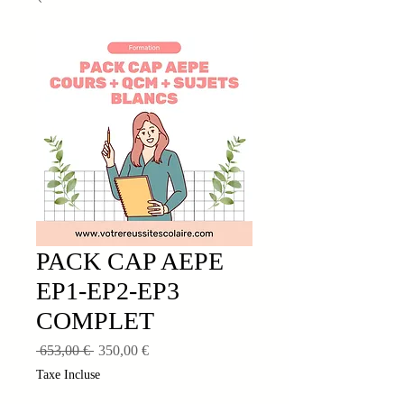
PACK CAP AEPE
EP1-EP2-EP3
COMPLET
Prix
Prix
 653,00 € 
350,00 €
original
promotionnel
Taxe Incluse