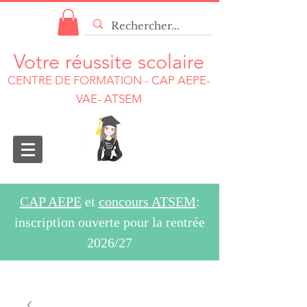
Votre réussite scolaire
CENTRE DE FORMATION
-
CAP AEPE-
VAE- ATSEM
CAP AEPE
et
concours ATSEM
:
inscription ouverte pour la rentrée
2026/27