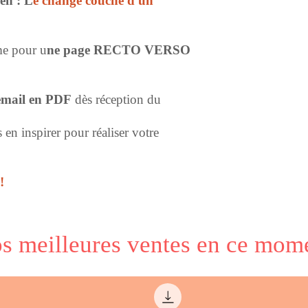
en : L
e change couché d'un
ame pour u
ne page RECTO VERSO
email en PDF
dès réception du
en inspirer pour réaliser votre
!
s meilleures ventes en ce mom