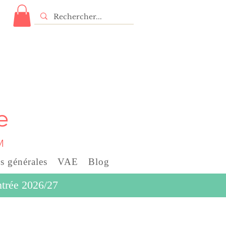
e
M
s générales
VAE
Blog
entrée 2026/27