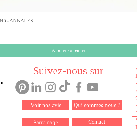
Aperçu rapide
on N5 - ANNALES
Ajouter au panier
Suivez-nous sur
ur
Voir nos avis
Qui sommes-nous ?
Contact
Parrainage