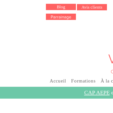
Blog
Avis clients
Parrainage
Accueil
Formations
À la 
CAP AEPE