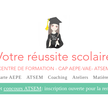
Votre réussite scolair
CENTRE DE FORMATION
-
CAP AEPE-VAE- ATSE
carte AEPE
ATSEM
Coaching
Ateliers
Matière
et
concours ATSEM
: inscription ouverte pour la r