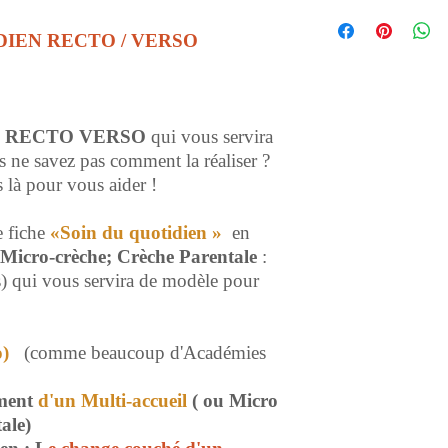
Présentation :
De la structure ( E
DIEN RECTO / VERSO
De l'enfant de 22 m
Du soin : le chnage
Remediation
e
RECTO VERSO
qui vous servira
s ne savez pas comment la réaliser ?
là pour vous aider !
e fiche
«Soin du quotidien »
en
 Micro-crèche; Crèche Parentale
:
)
qui vous servira de modèle pour
so)
(comme beaucoup d'Académies
ement
d'un Multi-accueil
( ou Micro
ale)