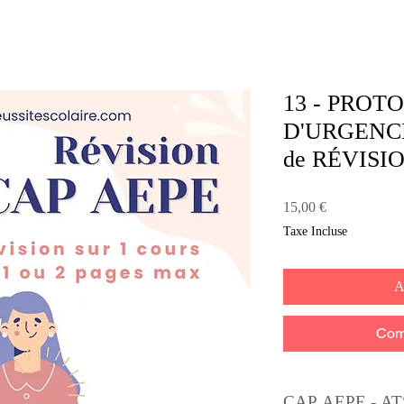
13 - PROT
D'URGENCE
de RÉVISIO
Prix
15,00 €
Taxe Incluse
A
Com
CAP AEPE - AT