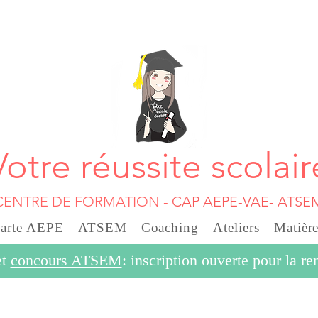
Votre réussite scolair
CENTRE DE FORMATION
-
CAP AEPE-VAE- ATSE
carte AEPE
ATSEM
Coaching
Ateliers
Matière
et
concours ATSEM
: inscription ouverte pour la r