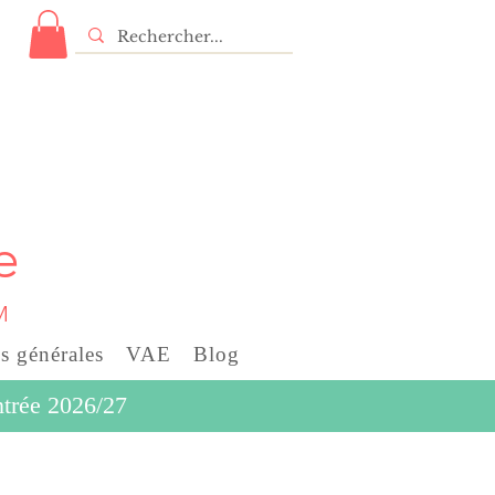
e
M
s générales
VAE
Blog
entrée 2026/27