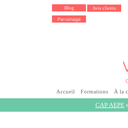
Blog
Avis clients
Parrainage
Accueil
Formations
À la 
CAP AEPE