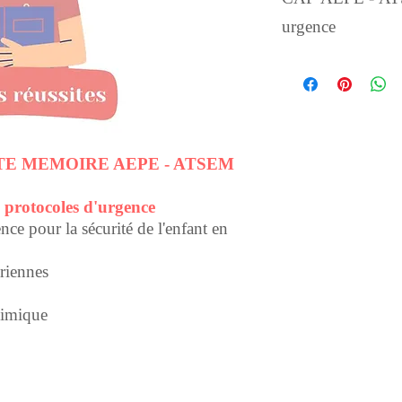
urgence
Fiche de revision
carte mémoire
Tout le cours en 2 pag
ARTE MEMOIRE AEPE - ATSEM
 protocoles d'urgence
nce pour la sécurité de l'enfant en
riennes
himique