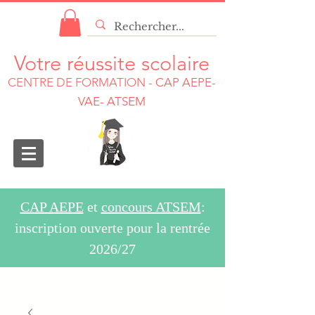
Votre réussite scolaire
CENTRE DE FORMATION
-
CAP AEPE-
VAE- ATSEM
CAP AEPE
et
concours ATSEM
:
inscription ouverte pour la rentrée
2026/27