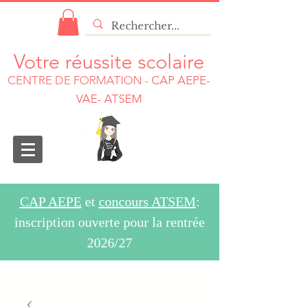
Votre réussite scolaire
CENTRE DE FORMATION
-
CAP AEPE-
VAE- ATSEM
CAP AEPE
et
concours ATSEM
:
inscription ouverte pour la rentrée
2026/27