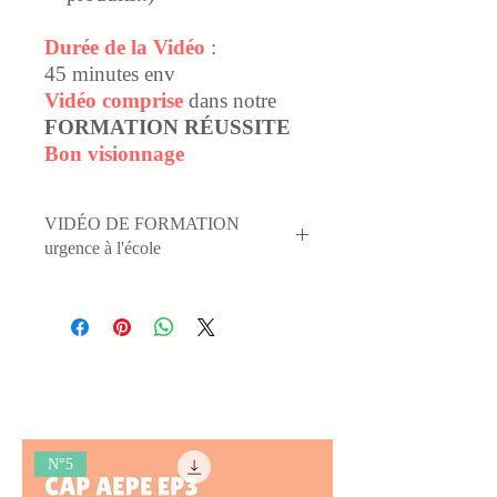
Durée
de la Vidéo
:
45 minutes env
Vidéo comprise
dans notre
FORMATION RÉUSSITE
Bon visionnage
VIDÉO DE FORMATION
urgence à l'école
Nous verrons dans cette vidéo de cours
pour le CAP AEPE la partie sur les
urgence à l'école
Modalité : dès votre achat vous recevez
1 cours PDF
Le lien pour accéder à la Vidéo de
cours
Plan de la vidéo et du cours PDF
N°5
Les textes officiels