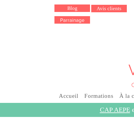
Blog
Avis clients
Parrainage
Accueil
Formations
À la 
CAP AEPE