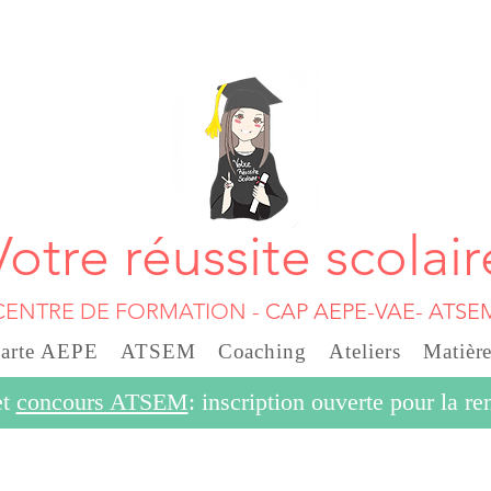
Votre réussite scolair
CENTRE DE FORMATION
-
CAP AEPE-VAE- ATSE
carte AEPE
ATSEM
Coaching
Ateliers
Matière
et
concours ATSEM
: inscription ouverte pour la r