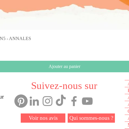
Aperçu rapide
on N5 - ANNALES
Ajouter au panier
Suivez-nous sur
ur
Voir nos avis
Qui sommes-nous ?