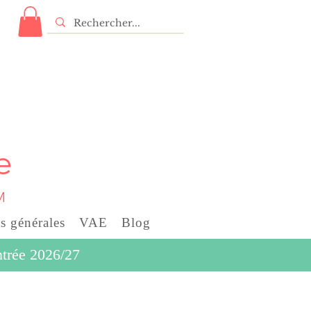
e
M
s générales
VAE
Blog
entrée 2026/27