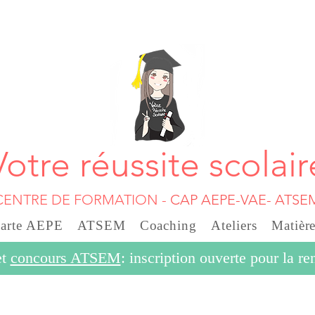
Votre réussite scolair
CENTRE DE FORMATION
-
CAP AEPE-VAE- ATSE
carte AEPE
ATSEM
Coaching
Ateliers
Matière
et
concours ATSEM
: inscription ouverte pour la r