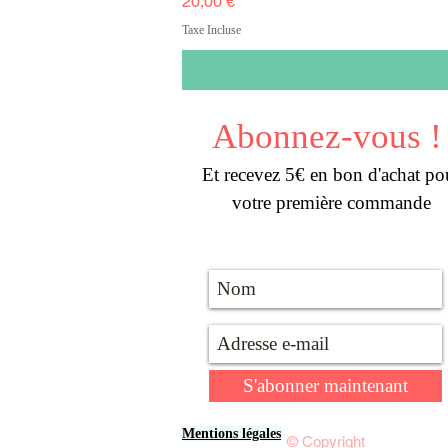
Prix
20,00 €
Taxe Incluse
Abonnez-vous !
Et recevez 5€ en bon d'achat po
votre première commande
S'abonner maintenant
Mentions légales
© Copyright