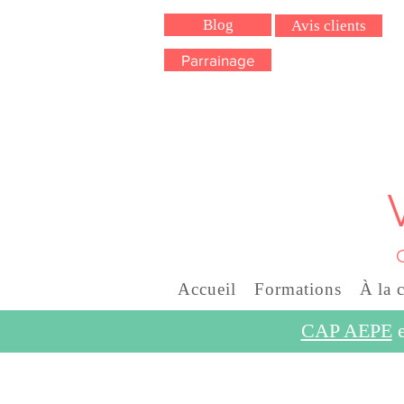
Blog
Avis clients
Parrainage
Accueil
Formations
À la 
CAP AEPE