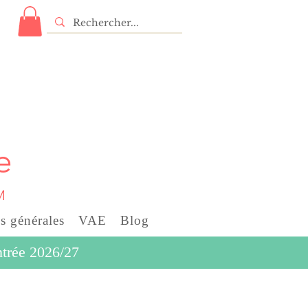
e
M
s générales
VAE
Blog
entrée 2026/27