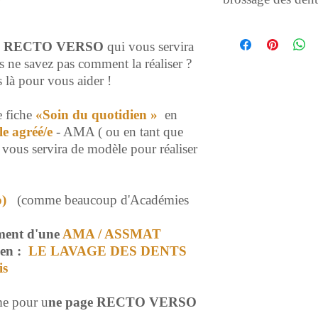
FICHE SOIN DU Q
e
RECTO
VERSO
qui vous servira
2 PAGES
En 1er lieu
le fonc
s ne savez pas comment la réaliser ?
Puis un
SOIN du q
là pour vous aider !
DENTS avec un en
e fiche
«Soin du quotidien »
en
le agréé/e
- AMA ( ou en tant que
 vous servira de modèle pour réaliser
so)
(comme beaucoup d'Académies
ment d'une
AMA / ASSMAT
ien :
LE LAVAGE DES DENTS
is
ame pour u
ne page RECTO VERSO