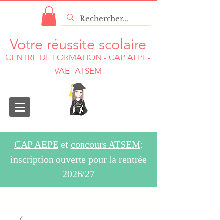
Votre réussite scolaire
CENTRE DE FORMATION
-
CAP AEPE-
VAE- ATSEM
CAP AEPE
et
concours ATSEM
:
inscription ouverte pour la rentrée
2026/27