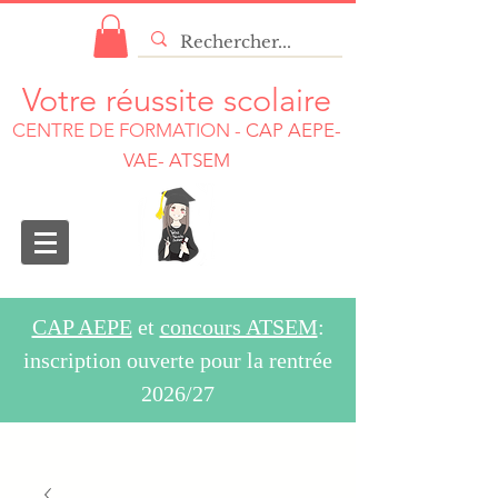
Votre réussite scolaire
CENTRE DE FORMATION
-
CAP AEPE-
VAE- ATSEM
CAP AEPE
et
concours ATSEM
:
inscription ouverte pour la rentrée
2026/27