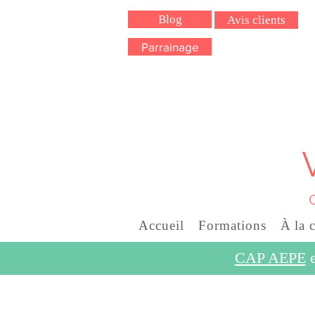
Blog
Avis clients
Parrainage
Accueil
Formations
À la 
CAP AEPE