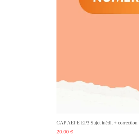
CAP AEPE EP3 Sujet inédit + correcti
Prix
20,00 €