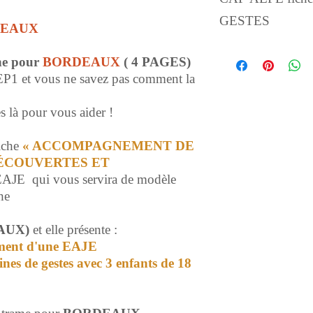
GESTES
DEAUX
BORDEAUX
che pour
BORDEAUX
( 4 PAGES)
En 1er lieu le
fonc
 EP1 et vous ne savez pas comment la
Puis une
activité
:
3 enfants de 18 à 
 là pour vous aider !
iche
« ACCOMPAGNEMENT DE
DÉCOUVERTES ET
EAJE qui vous servira de modèle
he
AUX)
et elle présente :
ement d'une EAJE
nes de gestes avec 3 enfants de 18