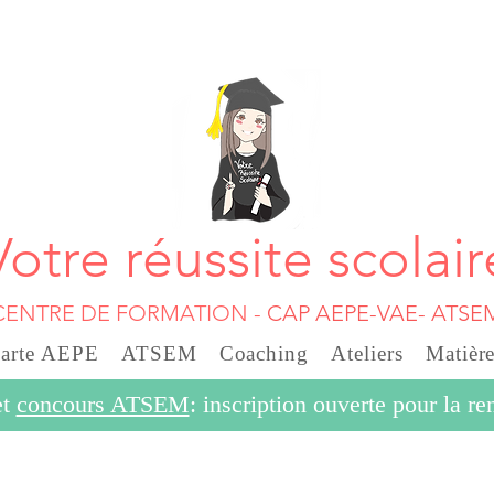
Votre réussite scolair
CENTRE DE FORMATION
-
CAP AEPE-VAE- ATSE
carte AEPE
ATSEM
Coaching
Ateliers
Matière
et
concours ATSEM
: inscription ouverte pour la r