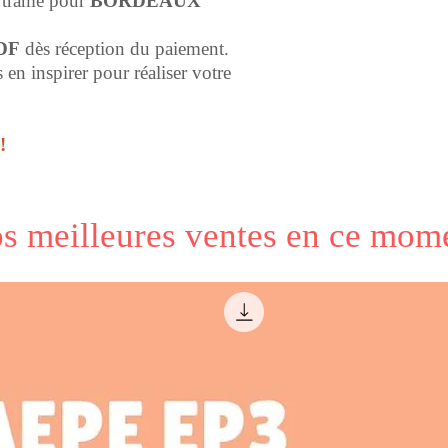
la trame pour
BORDEAUX
DF
dès réception du paiement.
en inspirer pour réaliser votre
!
s meilleures ventes en ce mom