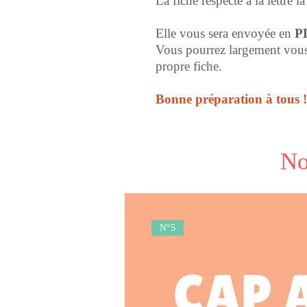
La fiche respecte à la lettre 
Elle vous sera envoyée en
P
Vous pourrez largement vous 
propre fiche.
Bonne préparation à tous !
No
N°5