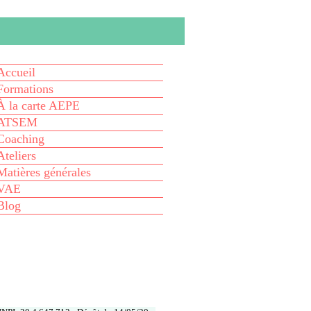
Taxe Incluse
Accueil
Formations
À la carte AEPE
ATSEM
Coaching
Ateliers
Matières générales
VAE
Blog