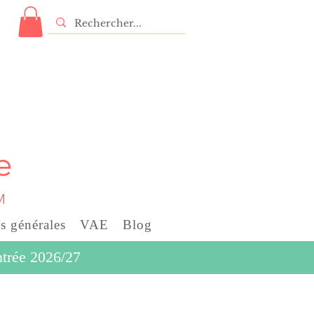
e
M
s générales
VAE
Blog
entrée 2026/27