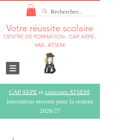
Votre réussite scolaire
CENTRE DE FORMATION
-
CAP AEPE-
VAE- ATSEM
CAP AEPE
et
concours ATSEM
:
inscription ouverte pour la rentrée
2026/27