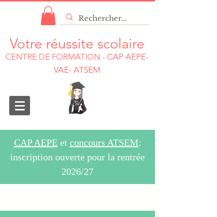
Votre réussite scolaire
CENTRE DE FORMATION
-
CAP AEPE-
VAE- ATSEM
CAP AEPE
et
concours ATSEM
:
inscription ouverte pour la rentrée
2026/27