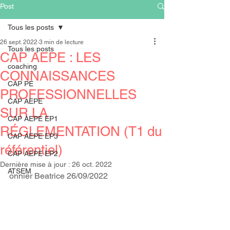
Post
Tous les posts
26 sept. 2022
3 min de lecture
Tous les posts
CAP AEPE : LES
coaching
CONNAISSANCES
CAP PE
PROFESSIONNELLES
CAP AEPE
SUR LA
CAP AEPE EP1
RÉGLEMENTATION (T1 du
CAP AEPE EP3
référentiel)
CAP AEPE EP2
Dernière mise à jour :
26 oct. 2022
ATSEM
onnier Beatrice 26/09/2022