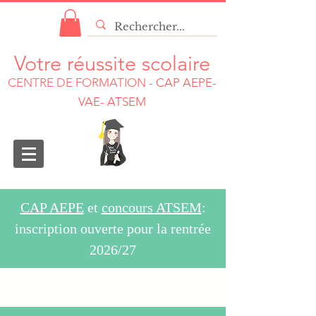
Votre réussite scolaire
CENTRE DE FORMATION
-
CAP AEPE-
VAE- ATSEM
CAP AEPE
et
concours ATSEM
:
inscription ouverte pour la rentrée
2026/27