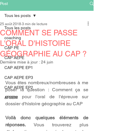
Post
Tous les posts
25 août 2018
3 min de lecture
Tous les posts
COMMENT SE PASSE
coaching
L'ORAL D'HISTOIRE
CAP PE
GÉOGRAPHIE AU CAP ?
CAP AEPE
Dernière mise à jour :
24 juin
CAP AEPE EP1
CAP AEPE EP3
Vous êtes nombreux/nombreuses à me 
CAP AEPE EP2
poser la question : Comment ça se 
passe pour l'oral de l'épreuve sur 
ATSEM
dossier d'histoire géographie au CAP
Voilà donc quelques éléments de 
réponses. 
Vous trouverez plus 