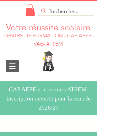
Votre réussite scolaire
CENTRE DE FORMATION
-
CAP AEPE-
VAE- ATSEM
CAP AEPE
et
concours ATSEM
:
inscription ouverte pour la rentrée
2026/27